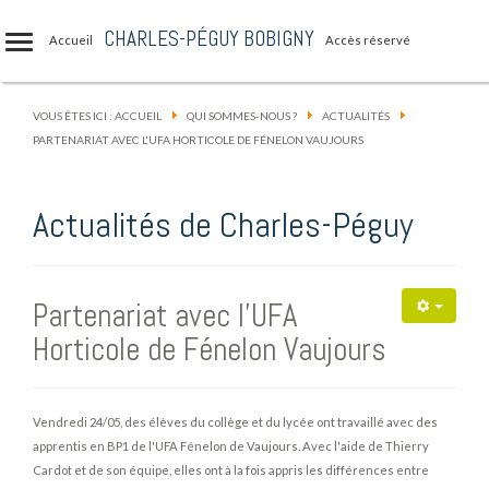
CHARLES-PÉGUY BOBIGNY
Accueil
Accès réservé
VOUS ÊTES ICI :
ACCUEIL
QUI SOMMES-NOUS ?
ACTUALITÉS
PARTENARIAT AVEC L'UFA HORTICOLE DE FÉNELON VAUJOURS
Actualités de Charles-Péguy
Partenariat avec l'UFA
Horticole de Fénelon Vaujours
Vendredi 24/05, des élèves du collège et du lycée ont travaillé avec des
apprentis en BP1 de l'UFA Fénelon de Vaujours. Avec l'aide de Thierry
Cardot et de son équipe, elles ont à la fois appris les différences entre