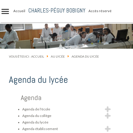
CHARLES-PÉGUY BOBIGNY
Accueil
Accès réservé
VOUS ÊTES ICI :
ACCUEIL
AU LYCÉE
AGENDA DU LYCÉE
Agenda du lycée
Agenda
Agenda de l'école
Agenda du collège
Agenda du lycée
Agenda établissement