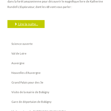
dans la forêt amazonienne pour découvrir le magnifique livre de Katherine
Rundell
L'Explorateur
, dont les 6
B
vont vous parler :
Lire la suite...
Science ouverte
Val de Loire
Auvergne
Nouvelles d'Auvergne
Grand Palais pour des 5e
Visite de la mairie de Bobigny
Gare de déportaion de Bobigny