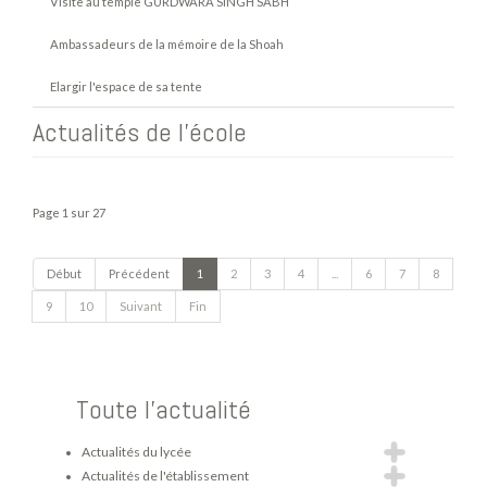
Visite au temple GURDWARA SINGH SABH
Ambassadeurs de la mémoire de la Shoah
Elargir l'espace de sa tente
Actualités de l'école
Page 1 sur 27
Début
Précédent
1
2
3
4
...
6
7
8
9
10
Suivant
Fin
Toute l'actualité
Actualités du lycée
Actualités de l'établissement