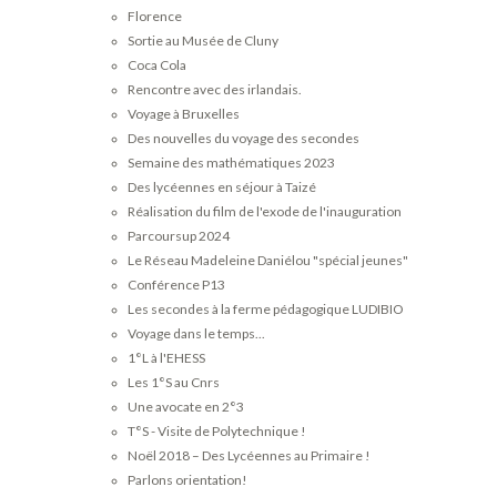
Florence
Sortie au Musée de Cluny
Coca Cola
Rencontre avec des irlandais.
Voyage à Bruxelles
Des nouvelles du voyage des secondes
Semaine des mathématiques 2023
Des lycéennes en séjour à Taizé
Réalisation du film de l'exode de l'inauguration
Parcoursup 2024
Le Réseau Madeleine Daniélou "spécial jeunes"
Conférence P13
Les secondes à la ferme pédagogique LUDIBIO
Voyage dans le temps...
1°L à l'EHESS
Les 1°S au Cnrs
Une avocate en 2°3
T°S - Visite de Polytechnique !
Noël 2018 – Des Lycéennes au Primaire !
Parlons orientation!