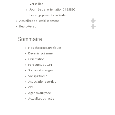
Versailles
Journée de l'orientation à l'ESSEC
Les engagements en 2nde
Actualités de l'établissement
Recto-Verso
Sommaire
Nos choix pédagogiques
Devenir lycéenne
Orientation
Parcoursup 2024
Sorties et voyages
Vie spirituelle
Association sportive
CDI
Agenda du lycée
Actualités du lycée