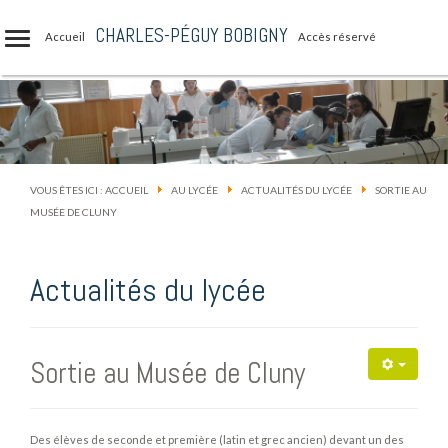
CHARLES-PÉGUY BOBIGNY
Accueil
Accès réservé
VOUS ÊTES ICI :
ACCUEIL
AU LYCÉE
ACTUALITÉS DU LYCÉE
SORTIE AU
MUSÉE DE CLUNY
Actualités du lycée
Sortie au Musée de Cluny
Des élèves de seconde et première (latin et grec ancien) devant un des