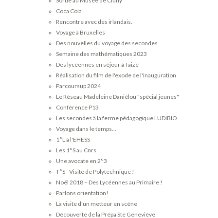
Sortie au Musée de Cluny
Coca Cola
Rencontre avec des irlandais.
Voyage à Bruxelles
Des nouvelles du voyage des secondes
Semaine des mathématiques 2023
Des lycéennes en séjour à Taizé
Réalisation du film de l'exode de l'inauguration
Parcoursup 2024
Le Réseau Madeleine Daniélou "spécial jeunes"
Conférence P13
Les secondes à la ferme pédagogique LUDIBIO
Voyage dans le temps...
1°L à l'EHESS
Les 1°S au Cnrs
Une avocate en 2°3
T°S - Visite de Polytechnique !
Noël 2018 – Des Lycéennes au Primaire !
Parlons orientation!
La visite d'un metteur en scène
Découverte de la Prépa Ste Geneviève