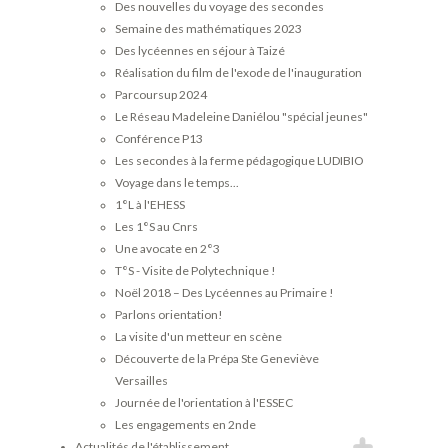
Des nouvelles du voyage des secondes
Semaine des mathématiques 2023
Des lycéennes en séjour à Taizé
Réalisation du film de l'exode de l'inauguration
Parcoursup 2024
Le Réseau Madeleine Daniélou "spécial jeunes"
Conférence P13
Les secondes à la ferme pédagogique LUDIBIO
Voyage dans le temps...
1°L à l'EHESS
Les 1°S au Cnrs
Une avocate en 2°3
T°S - Visite de Polytechnique !
Noël 2018 – Des Lycéennes au Primaire !
Parlons orientation!
La visite d'un metteur en scène
Découverte de la Prépa Ste Geneviève
Versailles
Journée de l'orientation à l'ESSEC
Les engagements en 2nde
Actualités de l'établissement