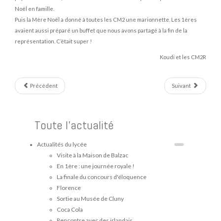
Noël en famille.
Puis la Mère Noël a donné à toutes les CM2 une marionnette. Les 1ères
avaient aussi préparé un buffet que nous avons partagé à la fin de la
représentation. C’était super !
Koudi et les CM2R
Précédent
Suivant
Toute l'actualité
Actualités du lycée
Visite à la Maison de Balzac
En 1ère : une journée royale !
La finale du concours d'éloquence
Florence
Sortie au Musée de Cluny
Coca Cola
Rencontre avec des irlandais.