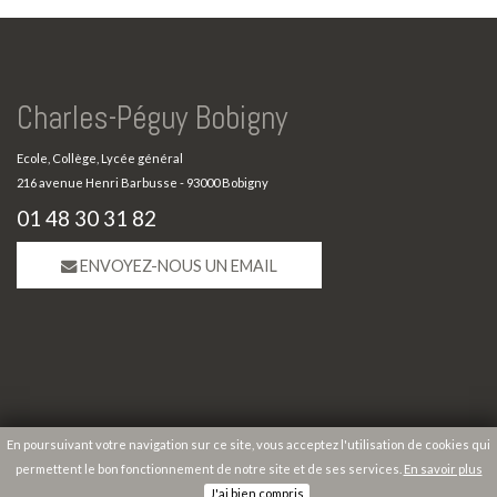
Charles-Péguy Bobigny
Ecole, Collège, Lycée général
216 avenue Henri Barbusse - 93000 Bobigny
01 48 30 31 82
ENVOYEZ-NOUS UN EMAIL
En poursuivant votre navigation sur ce site, vous acceptez l'utilisation de cookies qui
permettent le bon fonctionnement de notre site et de ses services.
En savoir plus
Copyright 2026 Charles-Péguy Bobigny |
Mentions légales
|
Plan du site
J'ai bien compris