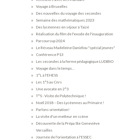
Voyage à Bruxelles
Des nouvelles du voyage des secondes
Semaine des mathématiques 2023
Des lycéennes en séjour à Taizé
Réalisation du film de l'exode de l'inauguration
Parcoursup 2024
Le Réseau Madeleine Daniélou "spécial jeunes"
Conférence P13
Les secondes à la ferme pédagogique LUDIBIO
Voyage dans le temps...
1°L à l'EHESS
Les 1°S au Cnrs
Une avocate en 2°3
T°S - Visite de Polytechnique !
Noël 2018 – Des Lycéennes au Primaire !
Parlons orientation!
La visite d'un metteur en scène
Découverte de la Prépa Ste Geneviève
Versailles
Journée de l'orientation à l'ESSEC