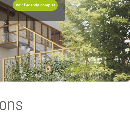
Voir l'agenda complet
ions
rmer des femmes et des hommes
Bonne lecture
sponsables,
autonomes
,
Recto Verso n°48