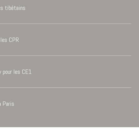
es tibétains
r les CPR
by pour les CE1
à Paris