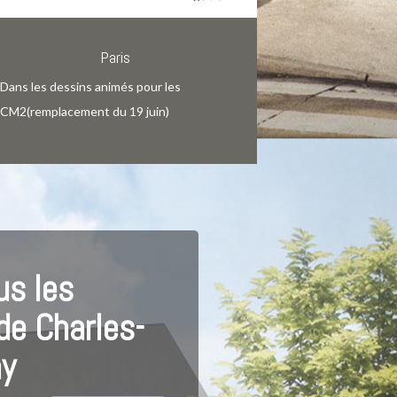
Paris
Re
Dans les dessins animés pour les
CM2(remplacement du 19 juin)
us les
e Charles-
ny