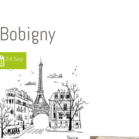
 Bobigny
24 Sep
01 Sep