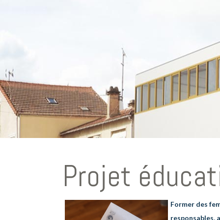
Projet éducat
 hommes
Bonne lecture
Former des fe
Recto Verso n°48
responsables,