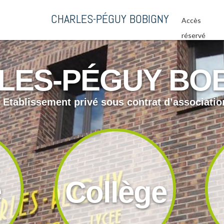
CHARLES-PÉGUY BOBIGNY
Accès
réservé
LES-PÉGUY BO
Etablissement privé sous contrat d’associatio
e
Collège