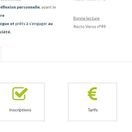
réflexion personnelle
, ayant le
ca
ure
se
Bonne lecture
logue et
p
rêts à s’engager
au
ou
Recto Verso n°49
ciété.
ser
Inscriptions
Tarifs