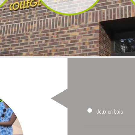
es CPR
our les
Paris
Jeux en bois