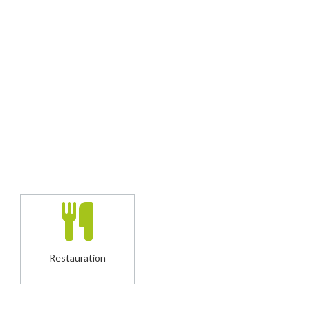
pables d’une
réflexion personnelle
, ayant le
ns de la culture
Bonne lecture
verts au dialogue et
p
rêts à s’engager
au
Recto Verso n°49
vice de la société.
Restauration