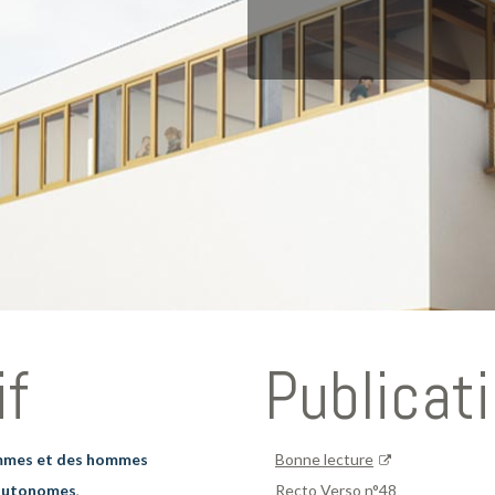
if
Publicat
mmes et des hommes
Bonne lecture
Fo
autonomes
,
Recto Verso n°48
re