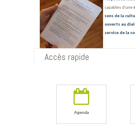
sonnelle
, ayant le
capables d’une
sens de la cult
Bonne lecture
s à s’engager
au
ouverts au dia
Recto Verso n°49
service de la so
Accès rapide
Agenda