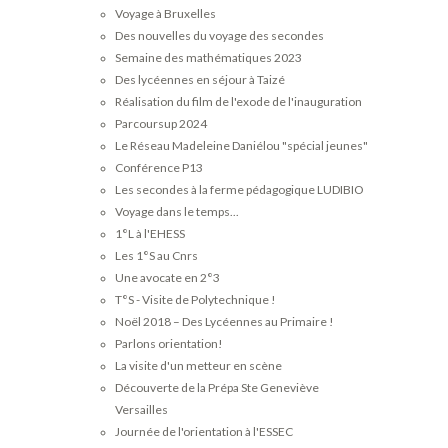
Voyage à Bruxelles
Des nouvelles du voyage des secondes
Semaine des mathématiques 2023
Des lycéennes en séjour à Taizé
Réalisation du film de l'exode de l'inauguration
Parcoursup 2024
Le Réseau Madeleine Daniélou "spécial jeunes"
Conférence P13
Les secondes à la ferme pédagogique LUDIBIO
Voyage dans le temps...
1°L à l'EHESS
Les 1°S au Cnrs
Une avocate en 2°3
T°S - Visite de Polytechnique !
Noël 2018 – Des Lycéennes au Primaire !
Parlons orientation!
La visite d'un metteur en scène
Découverte de la Prépa Ste Geneviève
Versailles
Journée de l'orientation à l'ESSEC