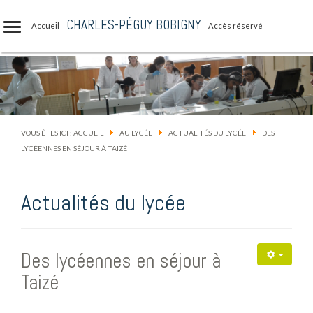
CHARLES-PÉGUY BOBIGNY
Accueil
Accès réservé
VOUS ÊTES ICI :
ACCUEIL
AU LYCÉE
ACTUALITÉS DU LYCÉE
DES
LYCÉENNES EN SÉJOUR À TAIZÉ
Actualités du lycée
Des lycéennes en séjour à
Taizé