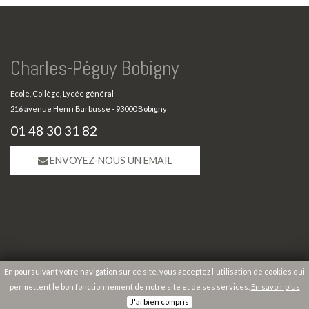
Charles-Péguy Bobigny
Ecole, Collège, Lycée général
216 avenue Henri Barbusse - 93000 Bobigny
01 48 30 31 82
ENVOYEZ-NOUS UN EMAIL
En poursuivant votre navigation sur ce site, vous acceptez l'utilisation de cookies qui
permettent le bon fonctionnement de notre site et de ses services.
En savoir plus
Copyright 2026 Charles-Péguy Bobigny |
Mentions légales
|
Plan du site
J'ai bien compris