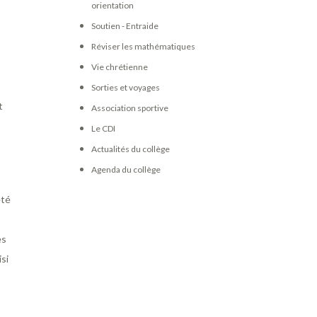
orientation
Soutien - Entraide
Réviser les mathématiques
Vie chrétienne
Sorties et voyages
t
Association sportive
Le CDI
Actualités du collège
Agenda du collège
eté
es
isi