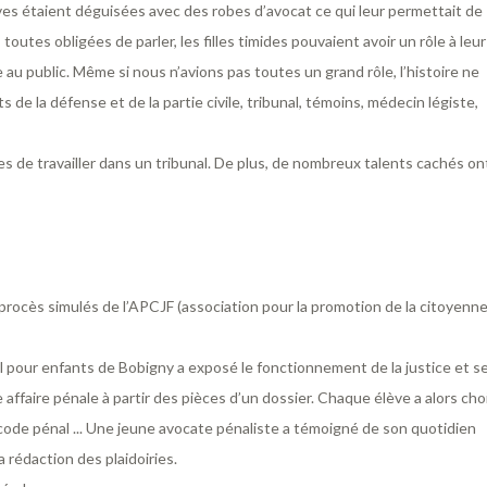
èves étaient déguisées avec des robes d’avocat ce qui leur permettait de
outes obligées de parler, les filles timides pouvaient avoir un rôle à leur
au public. Même si nous n’avions pas toutes un grand rôle, l’histoire ne
 de la défense et de la partie civile, tribunal, témoins, médecin légiste,
s de travailler dans un tribunal. De plus, de nombreux talents cachés on
procès simulés de l’APCJF (association pour la promotion de la citoyenn
 pour enfants de Bobigny a exposé le fonctionnement de la justice et s
 affaire pénale à partir des pièces d’un dossier. Chaque élève a alors cho
e code pénal ... Une jeune avocate pénaliste a témoigné de son quotidien
 rédaction des plaidoiries.