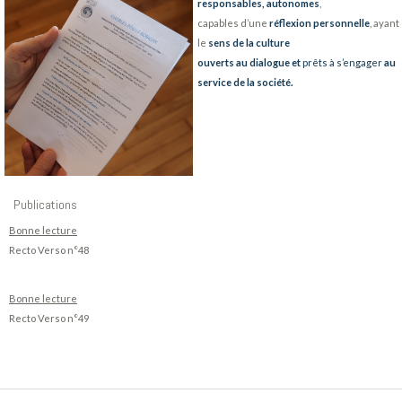
responsables,
autonomes
,
capables d’une
réflexion personnelle
, ayant
le
sens de la culture
ouverts au dialogue et
p
rêts à s’engager
au
service de la société.
Publications
Bonne lecture
Recto Verso n°48
Bonne lecture
Recto Verso n°49