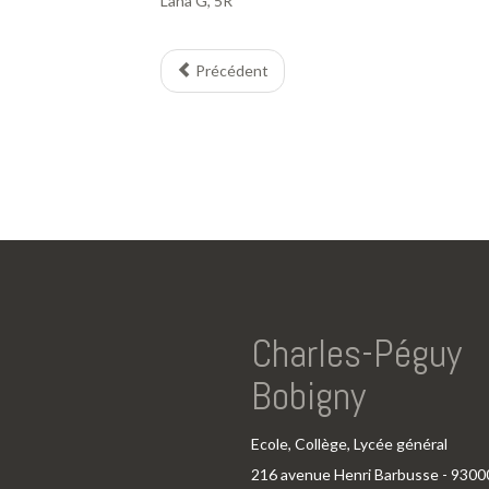
Lana G, 5R
Précédent
Charles-Péguy
Bobigny
Ecole, Collège, Lycée général
216 avenue Henri Barbusse - 9300