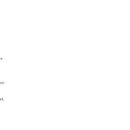
le
mi-
et
,